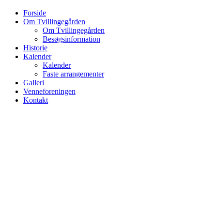
Forside
Om Tvillingegården
Om Tvillingegården
Besøgsinformation
Historie
Kalender
Kalender
Faste arrangementer
Galleri
Venneforeningen
Kontakt