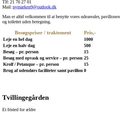
Tlf: 21 76 27 01
Mail:
nymarken9@outlook.dk
Man er altid velkommen til at benytte vores udearealer, pavillonen
og toilettet uden beregning.
Besøgspriser / traktement
Pris
Leje en hel dag
1000
Leje en halv dag
500
Besøg – pr. person
15
Besøg med opvask og service – pr. person
25
Krolf / Petanque – pr. person
15
Brug af udendørs faciliteter samt pavillon
0
Tvillingegården
Et fristed for ældre