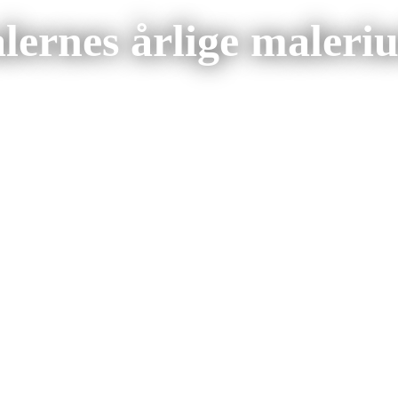
ernes årlige maleriud