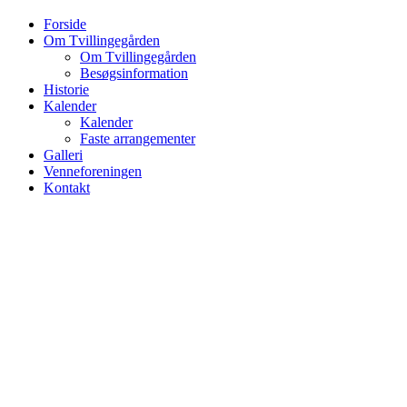
Forside
Om Tvillingegården
Om Tvillingegården
Besøgsinformation
Historie
Kalender
Kalender
Faste arrangementer
Galleri
Venneforeningen
Kontakt