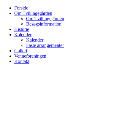
Forside
Om Tvillingegården
Om Tvillingegården
Besøgsinformation
Historie
Kalender
Kalender
Faste arrangementer
Galleri
Venneforeningen
Kontakt