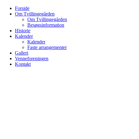
Forside
Om Tvillingegården
Om Tvillingegården
Besøgsinformation
Historie
Kalender
Kalender
Faste arrangementer
Galleri
Venneforeningen
Kontakt